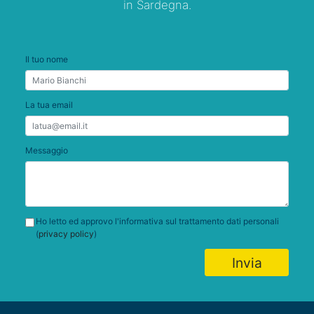
in Sardegna.
Il tuo nome
La tua email
Messaggio
Ho letto ed approvo l'informativa sul trattamento dati personali
(
privacy policy
)
Invia