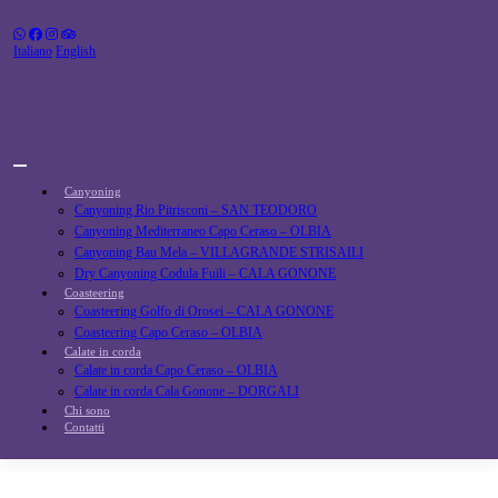
Skip
to
content
Italiano
English
Canyoning
Canyoning Rio Pitrisconi – SAN TEODORO
Canyoning Mediterraneo Capo Ceraso – OLBIA
Canyoning Bau Mela – VILLAGRANDE STRISAILI
Dry Canyoning Codula Fuili – CALA GONONE
Coasteering
Coasteering Golfo di Orosei – CALA GONONE
Coasteering Capo Ceraso – OLBIA
Calate in corda
Calate in corda Capo Ceraso – OLBIA
Calate in corda Cala Gonone – DORGALI
Chi sono
Contatti