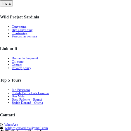
Invia
Wild Project Sardinia
Canyoning
Dry Canyoning
Coasteering
Percorsi avventura
Link utili
Domande frequenti
Chi sono
Contatti
Privacy policy
Top 5 Tours
Rio Pitrisconi
Codula Fuili - Cala Gonone
Bau Mela
Bacu Padente - Baunei
Badde Doronè - Oliena
Contatti
WhatsApp
wildprojectsardinia@gmail.com