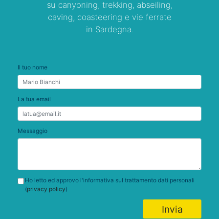
su canyoning, trekking, abseiling,
caving, coasteering e vie ferrate
in Sardegna.
Il tuo nome
La tua email
Messaggio
Ho letto ed approvo l'informativa sul trattamento dati personali
(
privacy policy
)
Invia