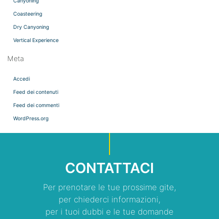
Canyoning
Coasteering
Dry Canyoning
Vertical Experience
Meta
Accedi
Feed dei contenuti
Feed dei commenti
WordPress.org
CONTATTACI
Per prenotare le tue prossime gite,
per chiederci informazioni,
per i tuoi dubbi e le tue domande