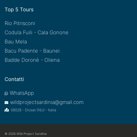
Top 5 Tours
Rio Pitrisconi
Codula Fuili - Cala Gonone
Bau Mela
Bacu Padente - Baunei
Badde Doronè - Oliena
Contatti
WhatsApp
wildprojectsardinia@gmail.com
08028 - Orosei (NU) - Italia
© 2026
Wild Project Sardinia