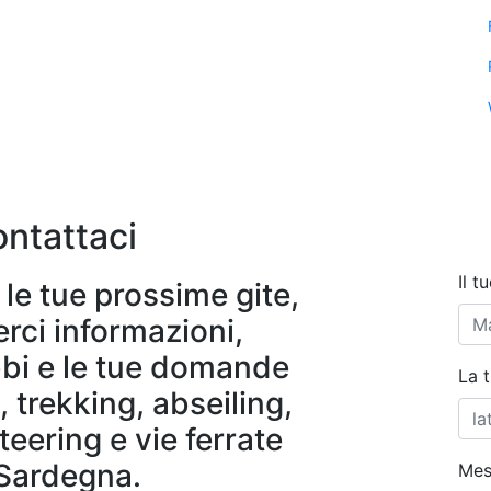
ntattaci
Il 
le tue prossime gite,
rci informazioni,
bbi e le tue domande
La 
 trekking, abseiling,
eering e vie ferrate
 Sardegna.
Mes