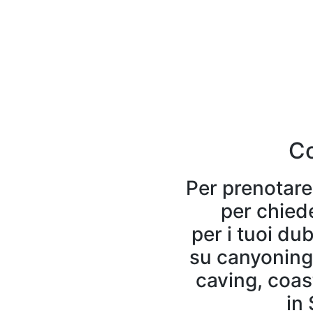
Co
Per prenotare 
per chiede
per i tuoi du
su canyoning,
caving, coast
in