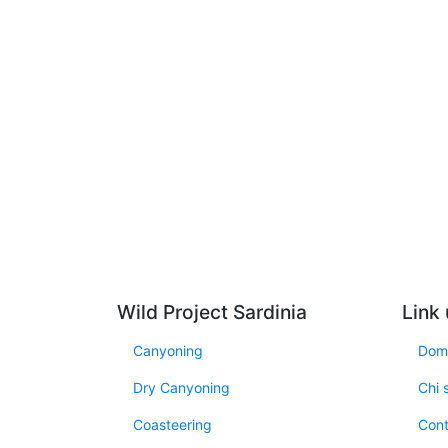
Wild Project Sardinia
Link u
Canyoning
Doma
Dry Canyoning
Chi 
Coasteering
Cont