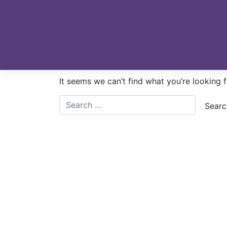
Skip
to
content
Nothing Found
It seems we can’t find what you’re looking 