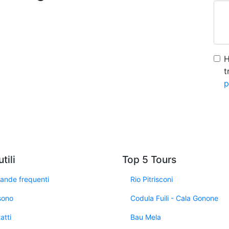
H
t
p
tili
Top 5 Tours
nde frequenti
Rio Pitrisconi
sono
Codula Fuili - Cala Gonone
atti
Bau Mela