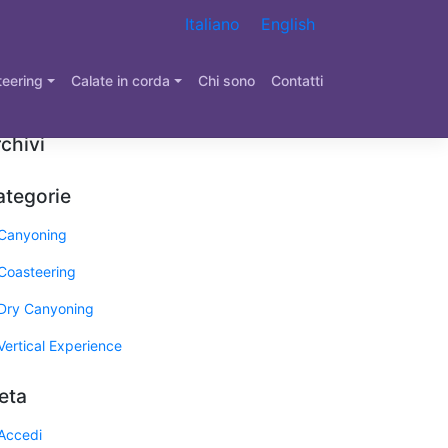
Italiano
English
eering
Calate in corda
Chi sono
Contatti
chivi
ategorie
Canyoning
Coasteering
Dry Canyoning
Vertical Experience
eta
Accedi